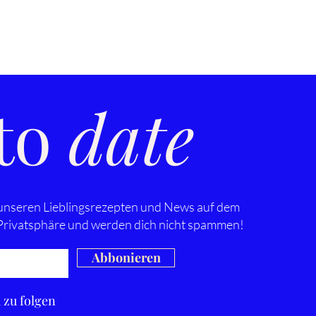
können.
ist eine großartige M
Ihren Kunden zu versic
Ihnen einkaufen könn
 to
date
 unseren Lieblingsrezepten und News auf dem
 Privatsphäre und werden dich nicht spammen!
Abbonieren
a zu folgen