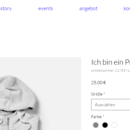
story
events
angebot
ko
Ich bin ein 
Artikelnummer: 217537
Preis
25,00 €
Größe
*
Auswählen
Farbe
*